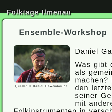
Folktage Ilmenau
Ensemble-Workshop
Daniel G
Was gibt 
als geme
machen? D
den letzt
Quelle: © Daniel Gawendowicz
seiner Ge
mit ander
Folkinstrumenten in versc